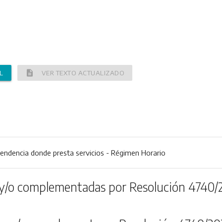
description
L
VER TEXTO ACTUALIZADO
ndencia donde presta servicios - Régimen Horario
y/o complementadas por Resolución 4740/