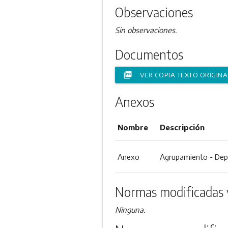
Observaciones
Sin observaciones.
Documentos
picture_as_pdf
VER COPIA TEXTO ORIGINA
Anexos
Nombre
Descripción
Anexo
Agrupamiento - Depe
Normas modificadas 
Ninguna.