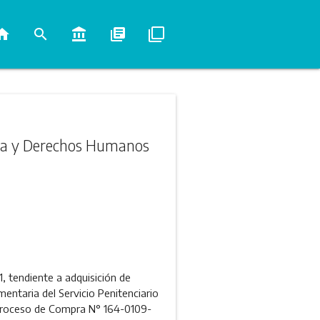
ome
search
account_balance
library_books
filter_none
ticia y Derechos Humanos
, tendiente a adquisición de
mentaria del Servicio Penitenciario
 Proceso de Compra N° 164-0109-