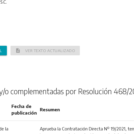
S.C.
description
L
VER TEXTO ACTUALIZADO
y/o complementadas por Resolución 468/2
Fecha de
Resumen
publicación
e la
Aprueba la Contratación Directa Nº 19/2021, ten