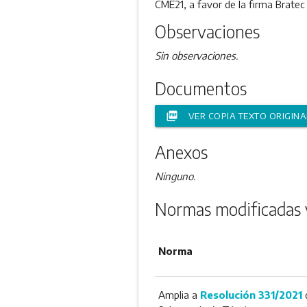
CME21, a favor de la firma Bratec 
Observaciones
Sin observaciones.
Documentos
picture_as_pdf
VER COPIA TEXTO ORIGINA
Anexos
Ninguno.
Normas modificadas 
Norma
Amplia a
Resolución 331/2021
d