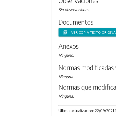
Observaciones
Sin observaciones.
Documentos
picture_as_pdf
VER COPIA TEXTO ORIGINA
Anexos
Ninguno.
Normas modificadas 
Ninguna.
Normas que modifica
Ninguna.
Última actualizacion: 22/09/2021 