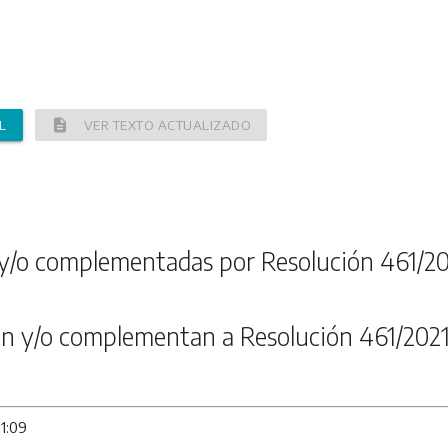
description
L
VER TEXTO ACTUALIZADO
y/o complementadas por Resolución 461/20
n y/o complementan a Resolución 461/202
11:09