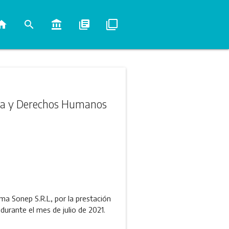
ome
search
account_balance
library_books
filter_none
ticia y Derechos Humanos
ma Sonep S.R.L, por la prestación
 durante el mes de julio de 2021.