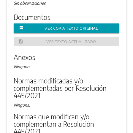
Sin observaciones.
Documentos
picture_as_pdf
VER COPIA TEXTO ORIGINAL
description
VER TEXTO ACTUALIZADO
Anexos
Ninguno.
Normas modificadas y/o
complementadas por Resolución
445/2021
Ninguna.
Normas que modifican y/o
complementan a Resolución
445/2021