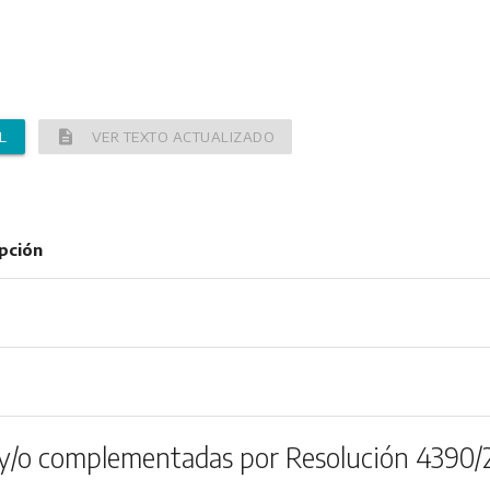
description
L
VER TEXTO ACTUALIZADO
pción
y/o complementadas por Resolución 4390/