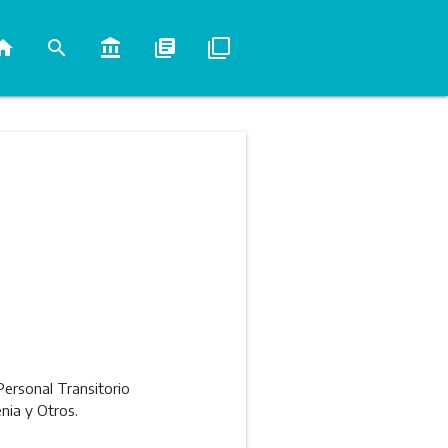
ome
search
account_balance
library_books
filter_none
Personal Transitorio
nia y Otros.