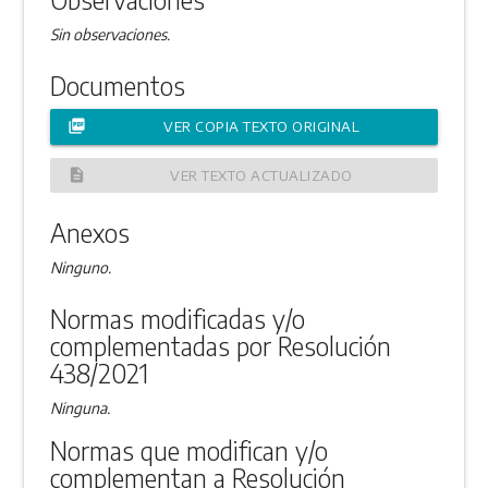
Sin observaciones.
Documentos
picture_as_pdf
VER COPIA TEXTO ORIGINAL
description
VER TEXTO ACTUALIZADO
Anexos
Ninguno.
Normas modificadas y/o
complementadas por Resolución
438/2021
Ninguna.
Normas que modifican y/o
complementan a Resolución