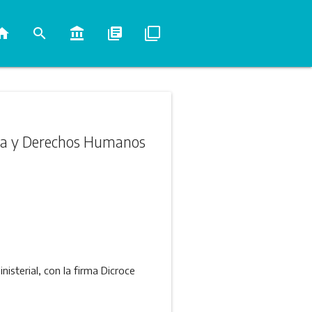
ome
search
account_balance
library_books
filter_none
ticia y Derechos Humanos
isterial, con la firma Dicroce