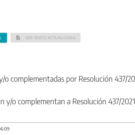
description
L
VER TEXTO ACTUALIZADO
y/o complementadas por Resolución 437/20
n y/o complementan a Resolución 437/202
06:09