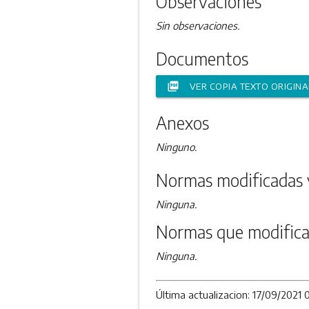
Observaciones
Sin observaciones.
Documentos
picture_as_pdf
VER COPIA TEXTO ORIGINA
Anexos
Ninguno.
Normas modificadas 
Ninguna.
Normas que modifica
Ninguna.
Última actualizacion: 17/09/2021 