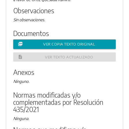
Observaciones
Sin observaciones.
Documentos
picture_as_pdf
VER COPIA TEXTO ORIGINAL
description
VER TEXTO ACTUALIZADO
Anexos
Ninguno.
Normas modificadas y/o
complementadas por Resolución
435/2021
Ninguna.