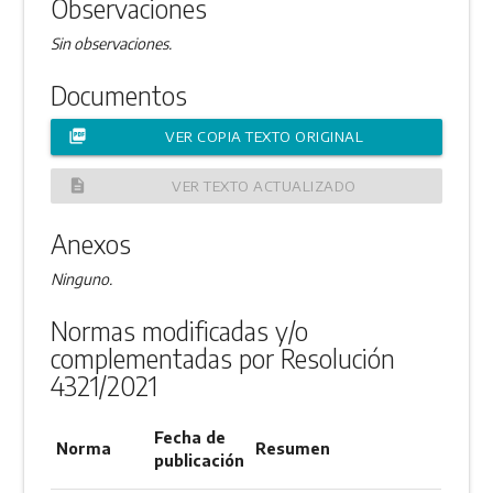
Observaciones
Sin observaciones.
Documentos
picture_as_pdf
VER COPIA TEXTO ORIGINAL
description
VER TEXTO ACTUALIZADO
Anexos
Ninguno.
Normas modificadas y/o
complementadas por Resolución
4321/2021
Fecha de
Norma
Resumen
publicación