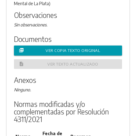
Mental de La Plata)
Observaciones
Sin observaciones.
Documentos
picture_as_pdf
VER COPIA TEXTO ORIGINAL
description
VER TEXTO ACTUALIZADO
Anexos
Ninguno.
Normas modificadas y/o
complementadas por Resolución
4311/2021
Fecha de