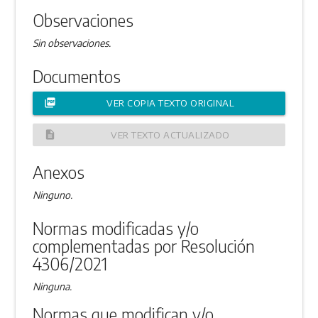
Observaciones
Sin observaciones.
Documentos
picture_as_pdf
VER COPIA TEXTO ORIGINAL
description
VER TEXTO ACTUALIZADO
Anexos
Ninguno.
Normas modificadas y/o
complementadas por Resolución
4306/2021
Ninguna.
Normas que modifican y/o