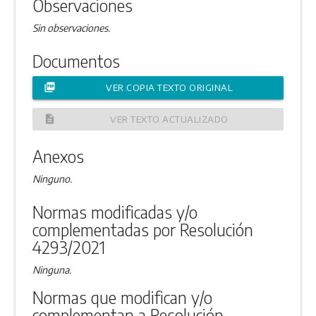
Observaciones
Sin observaciones.
Documentos
picture_as_pdf
VER COPIA TEXTO ORIGINAL
description
VER TEXTO ACTUALIZADO
Anexos
Ninguno.
Normas modificadas y/o
complementadas por Resolución
4293/2021
Ninguna.
Normas que modifican y/o
complementan a Resolución