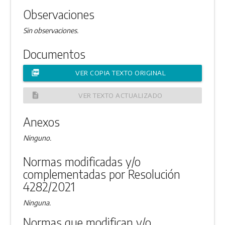
Observaciones
Sin observaciones.
Documentos
picture_as_pdf
VER COPIA TEXTO ORIGINAL
description
VER TEXTO ACTUALIZADO
Anexos
Ninguno.
Normas modificadas y/o
complementadas por Resolución
4282/2021
Ninguna.
Normas que modifican y/o