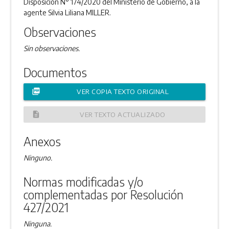
Disposición N° 174/2020 del Ministerio de Gobierno, a la
agente Silvia Liliana MILLER.
Observaciones
Sin observaciones.
Documentos
picture_as_pdf
VER COPIA TEXTO ORIGINAL
description
VER TEXTO ACTUALIZADO
Anexos
Ninguno.
Normas modificadas y/o
complementadas por Resolución
427/2021
Ninguna.