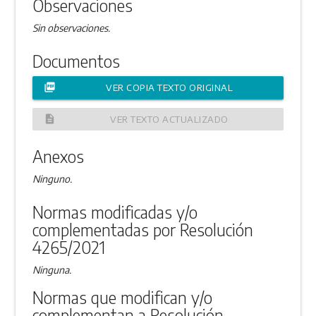
Observaciones
Sin observaciones.
Documentos
picture_as_pdf
VER COPIA TEXTO ORIGINAL
description
VER TEXTO ACTUALIZADO
Anexos
Ninguno.
Normas modificadas y/o
complementadas por Resolución
4265/2021
Ninguna.
Normas que modifican y/o
complementan a Resolución