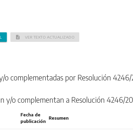
description
L
VER TEXTO ACTUALIZADO
y/o complementadas por Resolución 4246/
n y/o complementan a Resolución 4246/20
Fecha de
Resumen
publicación