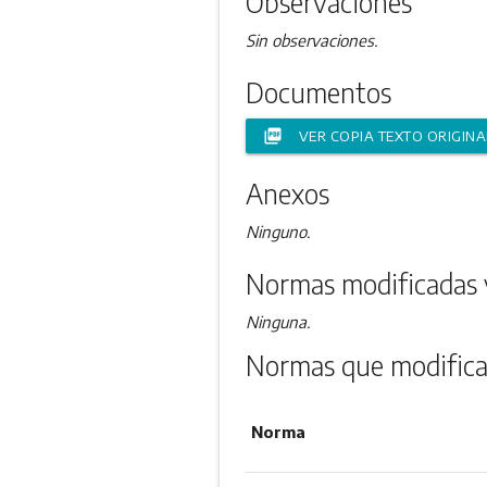
Observaciones
Sin observaciones.
Documentos
picture_as_pdf
VER COPIA TEXTO ORIGINA
Anexos
Ninguno.
Normas modificadas 
Ninguna.
Normas que modifica
Norma