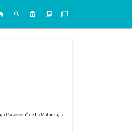
ome
search
account_balance
library_books
filter_none
iego Paroissien” de La Matanza, a