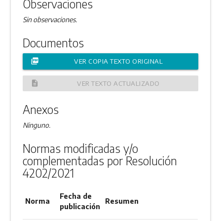
Observaciones
Sin observaciones.
Documentos
picture_as_pdf
VER COPIA TEXTO ORIGINAL
description
VER TEXTO ACTUALIZADO
Anexos
Ninguno.
Normas modificadas y/o
complementadas por Resolución
4202/2021
Fecha de
Norma
Resumen
publicación