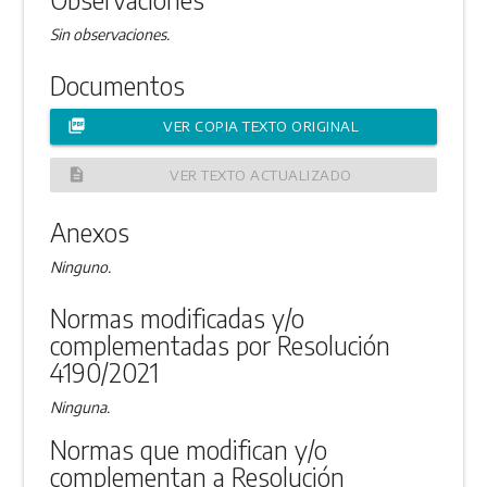
Sin observaciones.
Documentos
picture_as_pdf
VER COPIA TEXTO ORIGINAL
description
VER TEXTO ACTUALIZADO
Anexos
Ninguno.
Normas modificadas y/o
complementadas por Resolución
4190/2021
Ninguna.
Normas que modifican y/o
complementan a Resolución