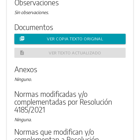
Observaciones
Sin observaciones.
Documentos
picture_as_pdf
VER COPIA TEXTO ORIGINAL
description
VER TEXTO ACTUALIZADO
Anexos
Ninguno.
Normas modificadas y/o
complementadas por Resolución
4185/2021
Ninguna.
Normas que modifican y/o
complementan a Resolución