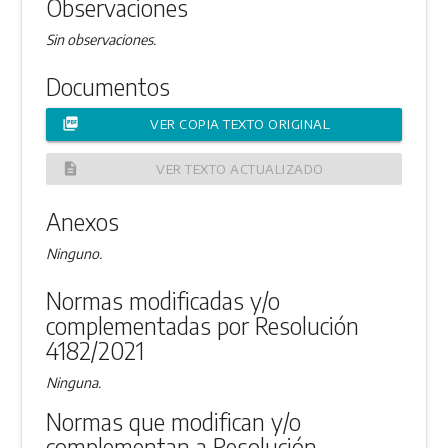
Observaciones
Sin observaciones.
Documentos
picture_as_pdf
VER COPIA TEXTO ORIGINAL
description
VER TEXTO ACTUALIZADO
Anexos
Ninguno.
Normas modificadas y/o
complementadas por Resolución
4182/2021
Ninguna.
Normas que modifican y/o
complementan a Resolución