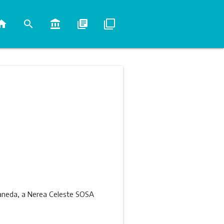
ome
search
account_balance
library_books
filter_none
llaneda, a Nerea Celeste SOSA