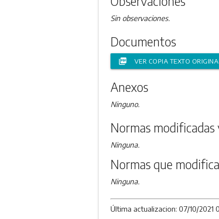
Observaciones
Sin observaciones.
Documentos
picture_as_pdf
VER COPIA TEXTO ORIGINA
Anexos
Ninguno.
Normas modificadas 
Ninguna.
Normas que modifica
Ninguna.
Última actualizacion: 07/10/2021 