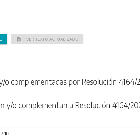
description
L
VER TEXTO ACTUALIZADO
y/o complementadas por Resolución 4164/
n y/o complementan a Resolución 4164/20
07:10