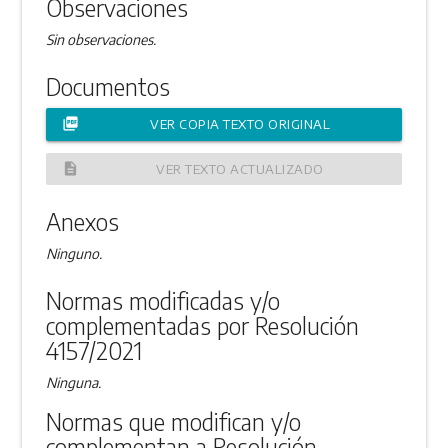
Observaciones
Sin observaciones.
Documentos
picture_as_pdf
VER COPIA TEXTO ORIGINAL
description
VER TEXTO ACTUALIZADO
Anexos
Ninguno.
Normas modificadas y/o
complementadas por Resolución
4157/2021
Ninguna.
Normas que modifican y/o
complementan a Resolución