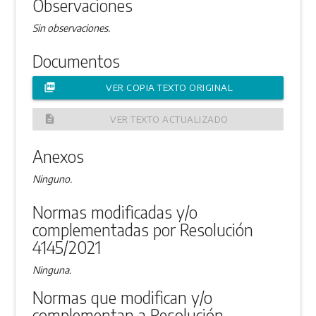
Observaciones
Sin observaciones.
Documentos
picture_as_pdf
VER COPIA TEXTO ORIGINAL
description
VER TEXTO ACTUALIZADO
Anexos
Ninguno.
Normas modificadas y/o
complementadas por Resolución
4145/2021
Ninguna.
Normas que modifican y/o
complementan a Resolución