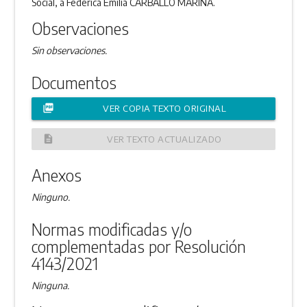
Social, a Federica Emilia CARBALLO MARINA.
Observaciones
Sin observaciones.
Documentos
picture_as_pdf
VER COPIA TEXTO ORIGINAL
description
VER TEXTO ACTUALIZADO
Anexos
Ninguno.
Normas modificadas y/o
complementadas por Resolución
4143/2021
Ninguna.