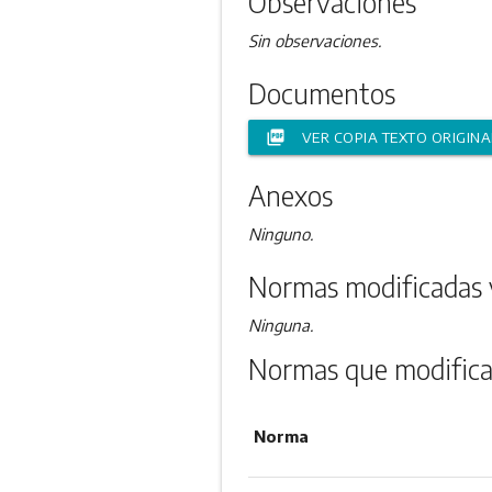
Observaciones
Sin observaciones.
Documentos
picture_as_pdf
VER COPIA TEXTO ORIGINA
Anexos
Ninguno.
Normas modificadas 
Ninguna.
Normas que modifica
Norma