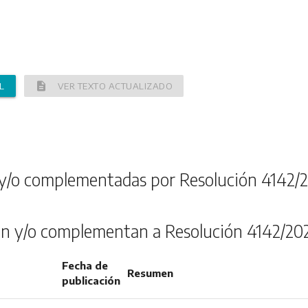
description
L
VER TEXTO ACTUALIZADO
y/o complementadas por Resolución 4142/
n y/o complementan a Resolución 4142/20
Fecha de
Resumen
publicación