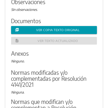
Observaciones
Sin observaciones.
Documentos
picture_as_pdf
VER COPIA TEXTO ORIGINAL
description
VER TEXTO ACTUALIZADO
Anexos
Ninguno.
Normas modificadas y/o
complementadas por Resolución
4141/2021
Ninguna.
Normas que modifican y/o
complementan a Resolución