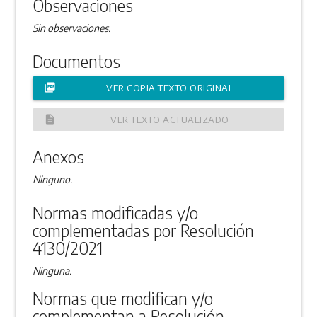
Observaciones
Sin observaciones.
Documentos
picture_as_pdf
VER COPIA TEXTO ORIGINAL
description
VER TEXTO ACTUALIZADO
Anexos
Ninguno.
Normas modificadas y/o
complementadas por Resolución
4130/2021
Ninguna.
Normas que modifican y/o
complementan a Resolución