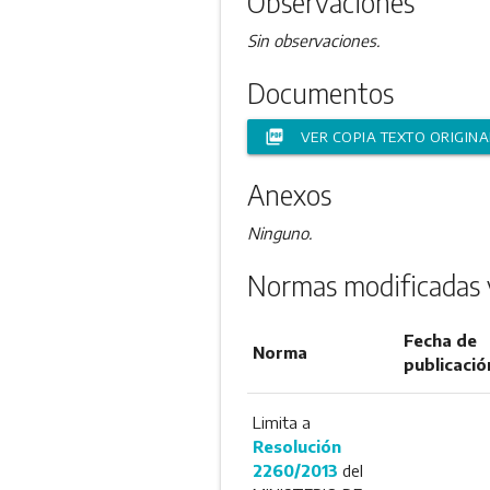
Observaciones
Sin observaciones.
Documentos
picture_as_pdf
VER COPIA TEXTO ORIGINA
Anexos
Ninguno.
Normas modificadas 
Fecha de
Norma
publicació
Limita a
Resolución
2260/2013
del