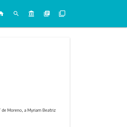
ome
search
account_balance
library_books
filter_none
a” de Moreno, a Myriam Beatriz