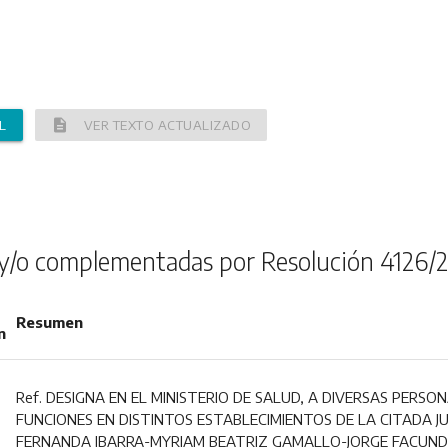
description
L
VER TEXTO ACTUALIZADO
y/o complementadas por Resolución 4126/
Resumen
n
Ref. DESIGNA EN EL MINISTERIO DE SALUD, A DIVERSAS PERS
FUNCIONES EN DISTINTOS ESTABLECIMIENTOS DE LA CITADA JUR
FERNANDA IBARRA-MYRIAM BEATRIZ GAMALLO-JORGE FACUN