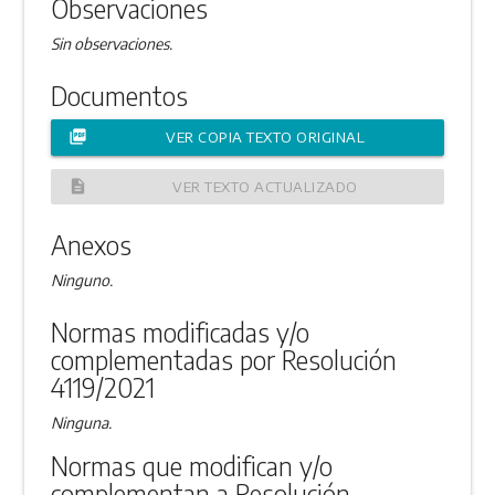
Observaciones
Sin observaciones.
Documentos
picture_as_pdf
VER COPIA TEXTO ORIGINAL
description
VER TEXTO ACTUALIZADO
Anexos
Ninguno.
Normas modificadas y/o
complementadas por Resolución
4119/2021
Ninguna.
Normas que modifican y/o
complementan a Resolución