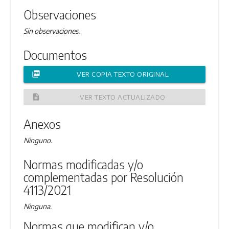
Observaciones
Sin observaciones.
Documentos
picture_as_pdf
VER COPIA TEXTO ORIGINAL
description
VER TEXTO ACTUALIZADO
Anexos
Ninguno.
Normas modificadas y/o
complementadas por Resolución
4113/2021
Ninguna.
Normas que modifican y/o