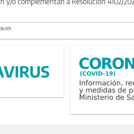
n y/o complementan a Resolución 4102/20
 06:09