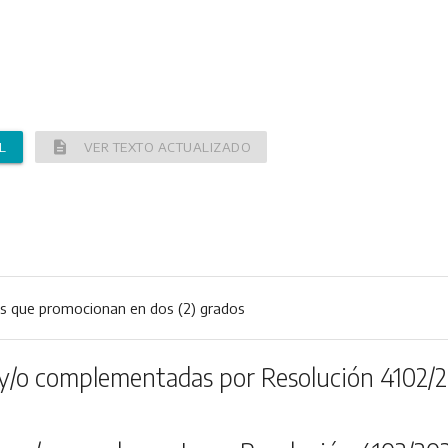
description
L
VER TEXTO ACTUALIZADO
s que promocionan en dos (2) grados
y/o complementadas por Resolución 4102/2