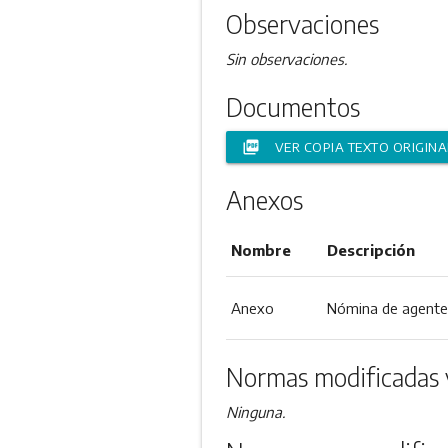
Observaciones
Sin observaciones.
Documentos
picture_as_pdf
VER COPIA TEXTO ORIGINA
Anexos
Nombre
Descripción
Anexo
Nómina de agente
Normas modificadas 
Ninguna.