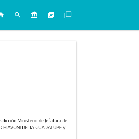
ome
search
account_balance
library_books
filter_none
dicción Ministerio de Jefatura de
RLA SCHIAVONI DELIA GUADALUPE y