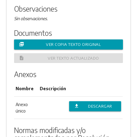
Observaciones
Sin observaciones.
Documentos
picture_as_pdf
VER COPIA TEXTO ORIGINAL
description
VER TEXTO ACTUALIZADO
Anexos
Nombre
Descripción
Anexo
file_download
DESCARGAR
único
ANEXO
Normas modificadas y/o