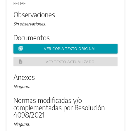
FELIPE.
Observaciones
Sin observaciones.
Documentos
picture_as_pdf
VER COPIA TEXTO ORIGINAL
description
VER TEXTO ACTUALIZADO
Anexos
Ninguno.
Normas modificadas y/o
complementadas por Resolución
4098/2021
Ninguna.