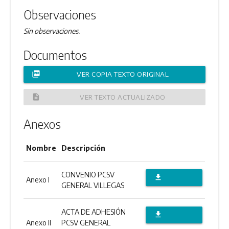
Observaciones
Sin observaciones.
Documentos
picture_as_pdf
VER COPIA TEXTO ORIGINAL
description
VER TEXTO ACTUALIZADO
Anexos
Nombre
Descripción
CONVENIO PCSV
file_download
Anexo I
GENERAL VILLEGAS
DESCARGAR
ANEXO
ACTA DE ADHESIÓN
file_download
Anexo II
PCSV GENERAL