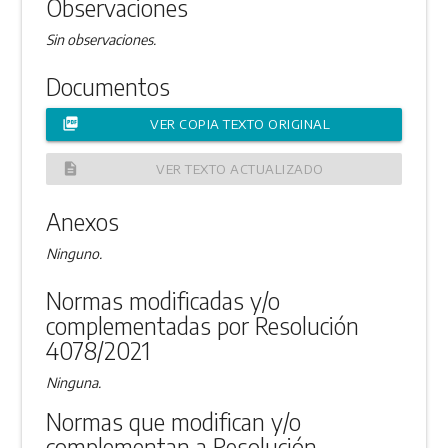
Observaciones
Sin observaciones.
Documentos
picture_as_pdf
VER COPIA TEXTO ORIGINAL
description
VER TEXTO ACTUALIZADO
Anexos
Ninguno.
Normas modificadas y/o
complementadas por Resolución
4078/2021
Ninguna.
Normas que modifican y/o
complementan a Resolución