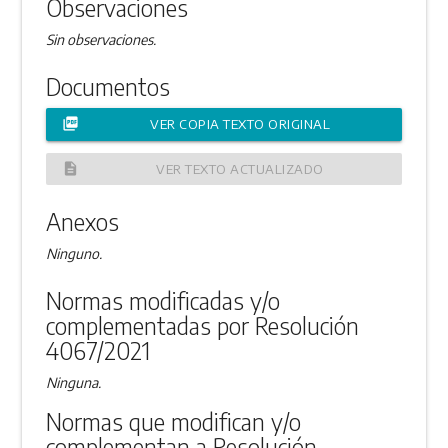
Observaciones
Sin observaciones.
Documentos
picture_as_pdf
VER COPIA TEXTO ORIGINAL
description
VER TEXTO ACTUALIZADO
Anexos
Ninguno.
Normas modificadas y/o
complementadas por Resolución
4067/2021
Ninguna.
Normas que modifican y/o
complementan a Resolución