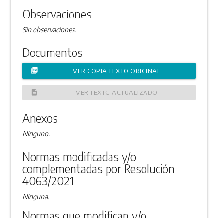
Observaciones
Sin observaciones.
Documentos
picture_as_pdf
VER COPIA TEXTO ORIGINAL
description
VER TEXTO ACTUALIZADO
Anexos
Ninguno.
Normas modificadas y/o
complementadas por Resolución
4063/2021
Ninguna.
Normas que modifican y/o