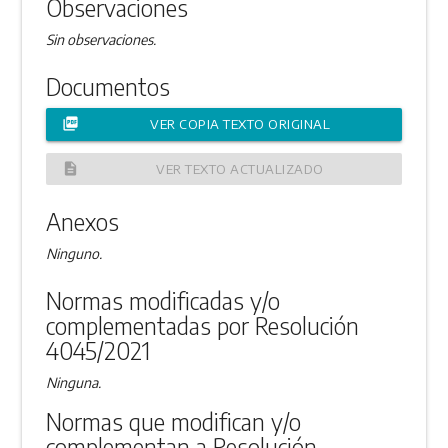
Observaciones
Sin observaciones.
Documentos
picture_as_pdf
VER COPIA TEXTO ORIGINAL
description
VER TEXTO ACTUALIZADO
Anexos
Ninguno.
Normas modificadas y/o
complementadas por Resolución
4045/2021
Ninguna.
Normas que modifican y/o
complementan a Resolución