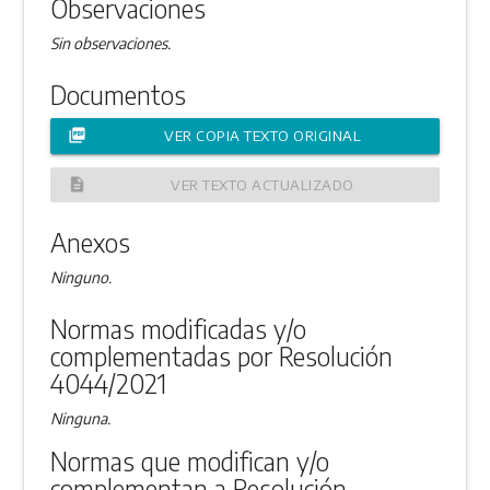
Observaciones
Sin observaciones.
Documentos
picture_as_pdf
VER COPIA TEXTO ORIGINAL
description
VER TEXTO ACTUALIZADO
Anexos
Ninguno.
Normas modificadas y/o
complementadas por Resolución
4044/2021
Ninguna.
Normas que modifican y/o
complementan a Resolución