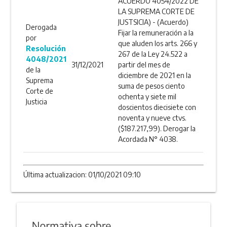
ACUERDO 4054/2022 DE
LA SUPREMA CORTE DE
JUSTSICIA) - (Acuerdo)
Derogada
Fijar la remuneración a la
por
que aluden los arts. 266 y
Resolución
267 de la Ley 24.522 a
4048/2021
31/12/2021
partir del mes de
de la
diciembre de 2021 en la
Suprema
suma de pesos ciento
Corte de
ochenta y siete mil
Justicia
doscientos diecisiete con
noventa y nueve ctvs.
($187.217,99). Derogar la
Acordada N° 4038.
Última actualizacion: 01/10/2021 09:10