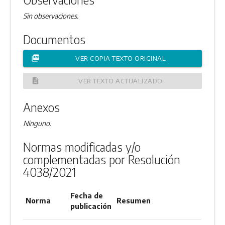
Sin observaciones.
Documentos
picture_as_pdf
VER COPIA TEXTO ORIGINAL
description
VER TEXTO ACTUALIZADO
Anexos
Ninguno.
Normas modificadas y/o
complementadas por Resolución
4038/2021
Fecha de
Norma
Resumen
publicación