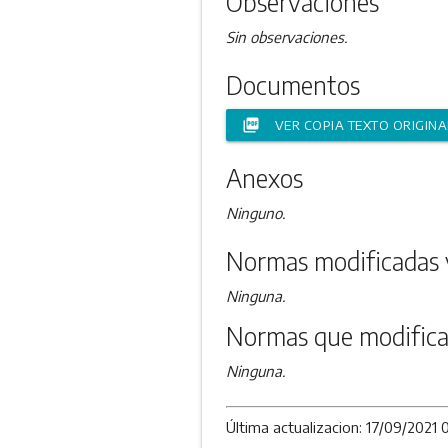
Observaciones
Sin observaciones.
Documentos
picture_as_pdf
VER COPIA TEXTO ORIGINA
Anexos
Ninguno.
Normas modificadas 
Ninguna.
Normas que modifica
Ninguna.
Última actualizacion: 17/09/2021 