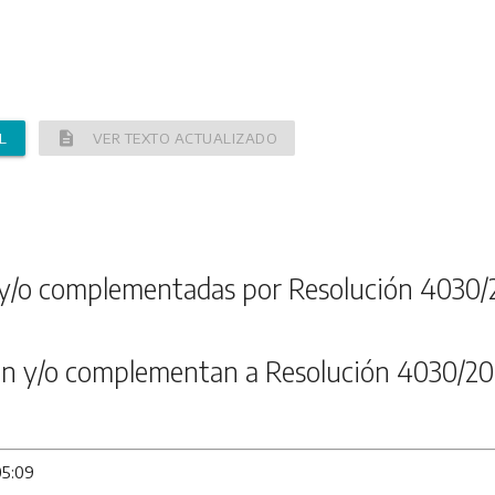
description
L
VER TEXTO ACTUALIZADO
y/o complementadas por Resolución 4030/
n y/o complementan a Resolución 4030/20
05:09