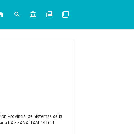
ome
search
account_balance
library_books
filter_none
ción Provincial de Sistemas de la
a Luciana BAZZANA TANEVITCH.