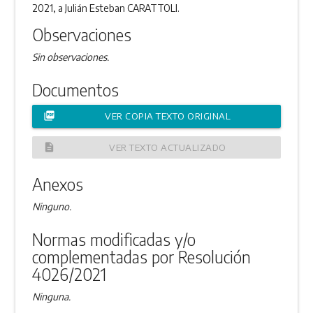
2021, a Julián Esteban CARATTOLI.
Observaciones
Sin observaciones.
Documentos
picture_as_pdf
VER COPIA TEXTO ORIGINAL
description
VER TEXTO ACTUALIZADO
Anexos
Ninguno.
Normas modificadas y/o
complementadas por Resolución
4026/2021
Ninguna.