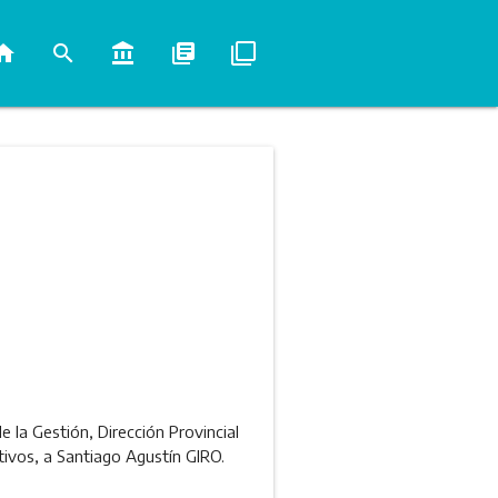
ome
search
account_balance
library_books
filter_none
e la Gestión, Dirección Provincial
tivos, a Santiago Agustín GIRO.