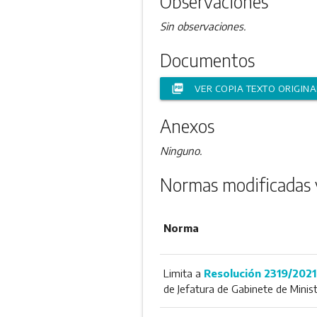
Observaciones
Sin observaciones.
Documentos
picture_as_pdf
VER COPIA TEXTO ORIGINA
Anexos
Ninguno.
Normas modificadas 
Norma
Limita a
Resolución 2319/2021
de Jefatura de Gabinete de Minis