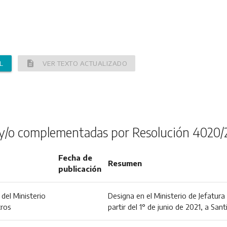
description
L
VER TEXTO ACTUALIZADO
y/o complementadas por Resolución 4020/
Fecha de
Resumen
publicación
del Ministerio
Designa en el Ministerio de Jefatura
tros
partir del 1° de junio de 2021, a San