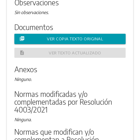
Observaciones
Sin observaciones.
Documentos
picture_as_pdf
VER COPIA TEXTO ORIGINAL
description
VER TEXTO ACTUALIZADO
Anexos
Ninguno.
Normas modificadas y/o
complementadas por Resolución
4003/2021
Ninguna.
Normas que modifican y/o
complementan a Resolución