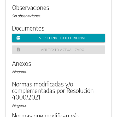
Observaciones
Sin observaciones.
Documentos
picture_as_pdf
VER COPIA TEXTO ORIGINAL
description
VER TEXTO ACTUALIZADO
Anexos
Ninguno.
Normas modificadas y/o
complementadas por Resolución
4000/2021
Ninguna.
Normas que modifican y/o