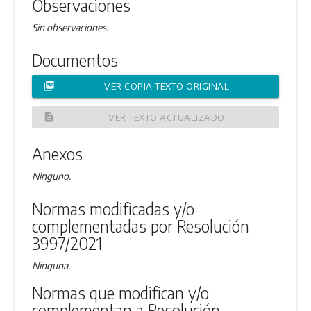
Observaciones
Sin observaciones.
Documentos
picture_as_pdf
VER COPIA TEXTO ORIGINAL
description
VER TEXTO ACTUALIZADO
Anexos
Ninguno.
Normas modificadas y/o
complementadas por Resolución
3997/2021
Ninguna.
Normas que modifican y/o
complementan a Resolución