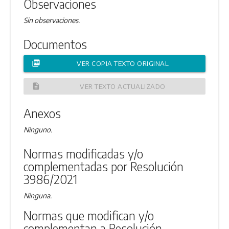
Observaciones
Sin observaciones.
Documentos
picture_as_pdf
VER COPIA TEXTO ORIGINAL
description
VER TEXTO ACTUALIZADO
Anexos
Ninguno.
Normas modificadas y/o
complementadas por Resolución
3986/2021
Ninguna.
Normas que modifican y/o
complementan a Resolución