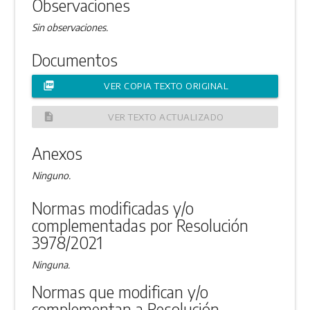
Observaciones
Sin observaciones.
Documentos
picture_as_pdf
VER COPIA TEXTO ORIGINAL
description
VER TEXTO ACTUALIZADO
Anexos
Ninguno.
Normas modificadas y/o
complementadas por Resolución
3978/2021
Ninguna.
Normas que modifican y/o
complementan a Resolución