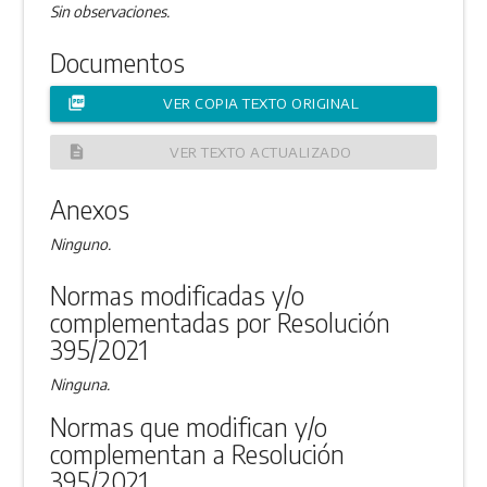
Sin observaciones.
Documentos
picture_as_pdf
VER COPIA TEXTO ORIGINAL
description
VER TEXTO ACTUALIZADO
Anexos
Ninguno.
Normas modificadas y/o
complementadas por Resolución
395/2021
Ninguna.
Normas que modifican y/o
complementan a Resolución
395/2021