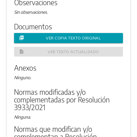
Observaciones
Sin observaciones.
Documentos
picture_as_pdf
VER COPIA TEXTO ORIGINAL
description
VER TEXTO ACTUALIZADO
Anexos
Ninguno.
Normas modificadas y/o
complementadas por Resolución
3933/2021
Ninguna.
Normas que modifican y/o
complementan a Resolución